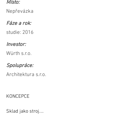
Místo:
Nepřevázka
Fáze a rok:
studie: 2016
Investor:
Würth s.r.o.
Spolupráce:
Architektura s.r.o.
KONCEPCE

Sklad jako stroj.

Sklad jako dokonalý stroj.

Perfektně fungující,

dobře promazaná
