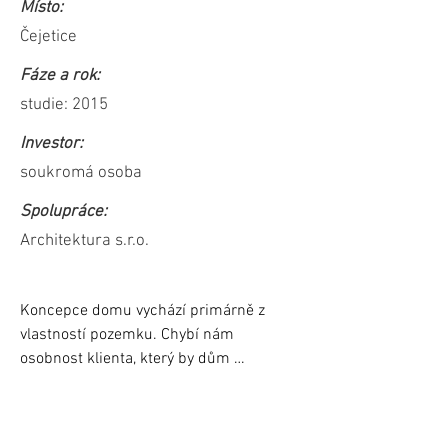
Místo:
Čejetice
Fáze a rok:
studie: 2015
Investor:
soukromá osoba
Spolupráce:
Architektura s.r.o.
Koncepce domu vychází primárně z 
vlastností pozemku. Chybí nám 
osobnost klienta, který by dům 
spoluvytvářel podle svého srdce. 
Pozemek je tedy pro nás vším, 
navrhujeme dům, který eliminuje jeho 